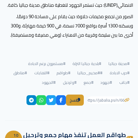
الانمائي(UNDP)؛ حيث تستمر الجهود لتغطية مناطق مدينة جباليا كافة.
الصور من تجمع مخيمات حلاوة؛ حيث يقام على مساحة 90 دونمًا، 
ويسكنه 1300 أسرة بواقع 7000 نسمة، في 900 خيمة مهترئة، و300 
أخرى ما بين سليمة وقريبة من الاهتراء (وهي مضيفة ومستضيفة).
#مدينة جباليا
#بلدية جباليا النزلة
#مستمرون برغم الابادة
#حرب الابادة
##مخيم_جباليا
#طواقم
#النفايات
#مناطق
#جانب
#جهود
#جمع
#وترحيل
#الجهود
نسخ
طواقم العمل تنفذ مهام جمع وترحيل
10