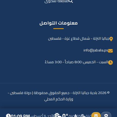
متابعة شكوى
معلومات التواصل
جباليا النزلة - شمال قطاع غزة - فلسطين
info@jabalia.ps
السبت - الخميس: 8:00 صباحاً - 3:00 مساءً
© 2026 بلدية جباليا النزلة - جميع الحقوق محفوظة | دولة فلسطين -
وزارة الحكم المحلي
0°
01:09 PM
غزة
0%
غزة
الأحد، ٩ أغسطس