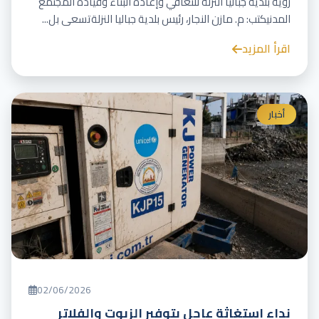
رؤية بلدية جباليا النزلة للتعافي وإعادة البناء وقيادة المجتمع
المدنيكتب: م. مازن النجار، رئيس بلدية جباليا النزلةتسعى بل...
اقرأ المزيد
أخبار
02/06/2026
نداء استغاثة عاجل بتوفير الزيوت والفلاتر