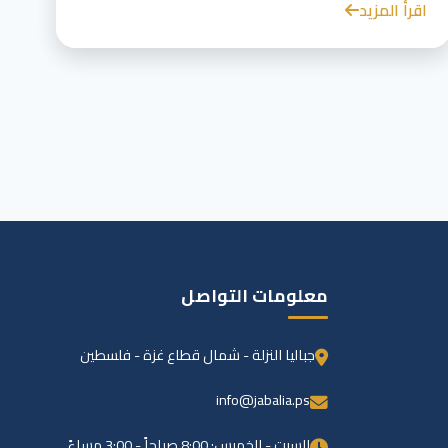
اقرأ المزيد
معلومات التواصل
جباليا النزلة - شمال قطاع غزة - فلسطين
info@jabalia.ps
السبت - الخميس: 8:00 صباحاً - 3:00 مساءً